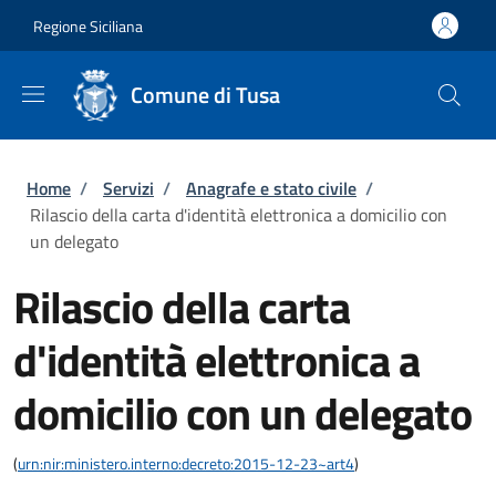
Salta al contenuto principale
Skip to footer content
Regione Siciliana
Comune di Tusa
Briciole di pane
Home
/
Servizi
/
Anagrafe e stato civile
/
Rilascio della carta d'identità elettronica a domicilio con
un delegato
Rilascio della carta
d'identità elettronica a
domicilio con un delegato
(
urn:nir:ministero.interno:decreto:2015-12-23~art4
)