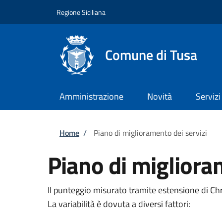
Salta al contenuto principale
Skip to footer content
Regione Siciliana
Comune di Tusa
Amministrazione
Novità
Servizi
Briciole di pane
Home
/
Piano di miglioramento dei servizi
Piano di migliora
Il punteggio misurato tramite estensione di C
La variabilità è dovuta a diversi fattori: