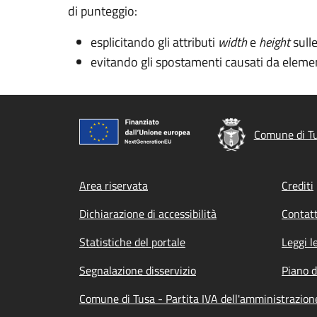
di punteggio:
esplicitando gli attributi
width
e
height
sull
evitando gli spostamenti causati da elemen
Comune di T
Footer menu
Area riservata
Crediti
Dichiarazione di accessibilità
Contatt
Statistiche del portale
Leggi l
Segnalazione disservizio
Piano d
Comune di Tusa - Partita IVA dell'amministrazi