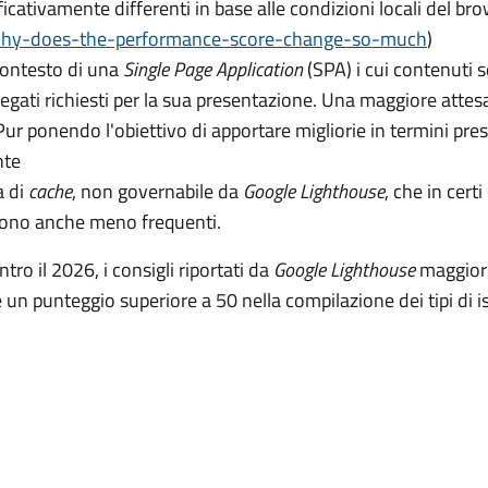
icativamente differenti in base alle condizioni locali del br
why-does-the-performance-score-change-so-much
)
contesto di una
Single Page Application
(SPA) i cui contenuti s
legati richiesti per la sua presentazione. Una maggiore attes
ur ponendo l'obiettivo di apportare migliorie in termini presta
nte
a di
cache
, non governabile da
Google Lighthouse
, che in cert
 sono anche meno frequenti.
tro il 2026, i consigli riportati da
Google Lighthouse
maggiorm
 un punteggio superiore a 50 nella compilazione dei tipi di i