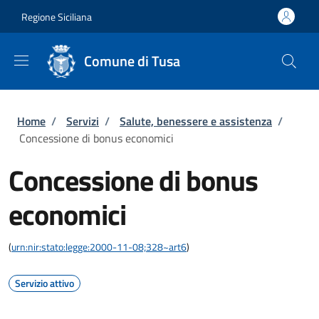
Salta al contenuto principale
Skip to footer content
Regione Siciliana
Comune di Tusa
Briciole di pane
Home
/
Servizi
/
Salute, benessere e assistenza
/
Concessione di bonus economici
Concessione di bonus
economici
(
urn:nir:stato:legge:2000-11-08;328~art6
)
Servizio attivo