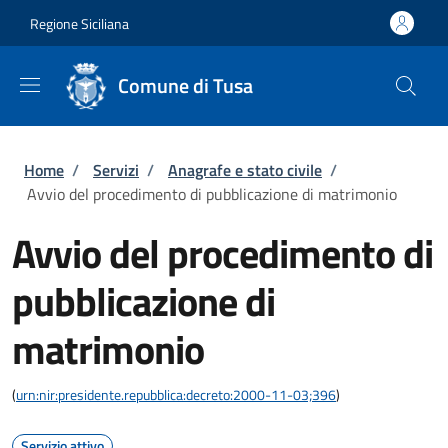
Salta al contenuto principale
Skip to footer content
Regione Siciliana
Comune di Tusa
Briciole di pane
Home
/
Servizi
/
Anagrafe e stato civile
/
Avvio del procedimento di pubblicazione di matrimonio
Avvio del procedimento di
pubblicazione di
matrimonio
(
urn:nir:presidente.repubblica:decreto:2000-11-03;396
)
Servizio attivo