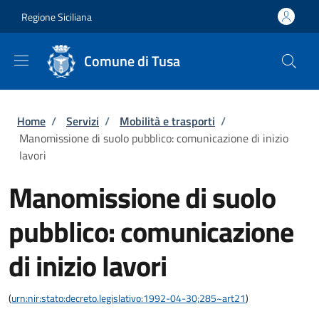
Salta al contenuto principale
Skip to footer content
Regione Siciliana
Comune di Tusa
Briciole di pane
Home
/
Servizi
/
Mobilità e trasporti
/
Manomissione di suolo pubblico: comunicazione di inizio
lavori
Manomissione di suolo
pubblico: comunicazione
di inizio lavori
(
urn:nir:stato:decreto.legislativo:1992-04-30;285~art21
)