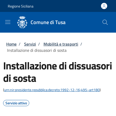
Salta al contenuto principale
Skip to footer content
Regione Siciliana
Comune di Tusa
Briciole di pane
Home
/
Servizi
/
Mobilità e trasporti
/
Installazione di dissuasori di sosta
Installazione di dissuasori
di sosta
(
urn:nir:presidente.repubblica:decreto:1992-12-16;495~art180
)
Servizio attivo