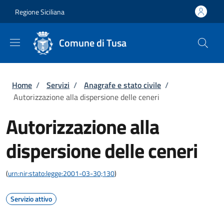
Salta al contenuto principale
Skip to footer content
Regione Siciliana
Comune di Tusa
Briciole di pane
Home
/
Servizi
/
Anagrafe e stato civile
/
Autorizzazione alla dispersione delle ceneri
Autorizzazione alla
dispersione delle ceneri
(
urn:nir:stato:legge:2001-03-30;130
)
Servizio attivo