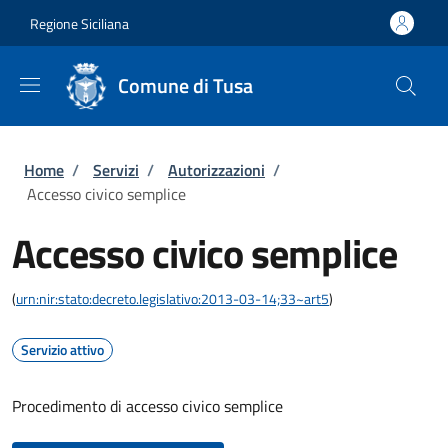
Salta al contenuto principale
Skip to footer content
Regione Siciliana
Comune di Tusa
Briciole di pane
Home
/
Servizi
/
Autorizzazioni
/
Accesso civico semplice
Accesso civico semplice
(
urn:nir:stato:decreto.legislativo:2013-03-14;33~art5
)
Servizio attivo
Procedimento di accesso civico semplice