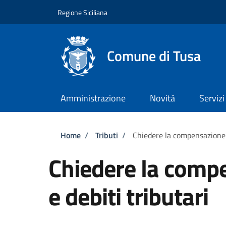
Salta al contenuto principale
Skip to footer content
Regione Siciliana
Comune di Tusa
Amministrazione
Novità
Servizi
Briciole di pane
Home
/
Tributi
/
Chiedere la compensazione tr
Chiedere la compe
e debiti tributari