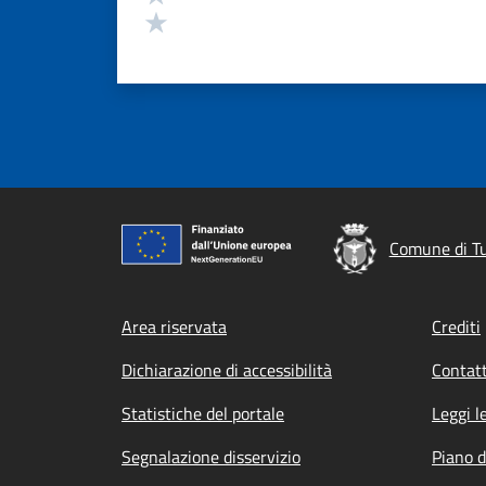
Valuta 1 stelle su 5
Comune di T
Footer menu
Area riservata
Crediti
Dichiarazione di accessibilità
Contatt
Statistiche del portale
Leggi l
Segnalazione disservizio
Piano d