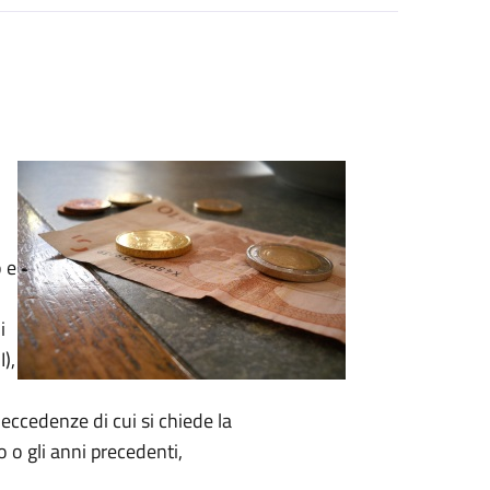
o
e
i
),
 eccedenze di cui si chiede la
o gli anni precedenti,