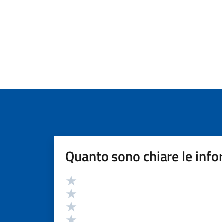
Quanto sono chiare le info
Valutazione
Valuta 5 stelle su 5
Valuta 4 stelle su 5
Valuta 3 stelle su 5
Valuta 2 stelle su 5