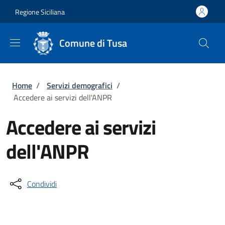
Salta al contenuto principale
Skip to footer content
Regione Siciliana
Comune di Tusa
Briciole di pane
Home
/
Servizi demografici
/
Accedere ai servizi dell'ANPR
Accedere ai servizi
dell'ANPR
Condividi